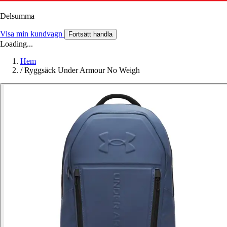
Delsumma
Visa min kundvagn
Fortsätt handla
Loading...
Hem
/
Ryggsäck Under Armour No Weigh