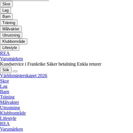
Skor
Lag
Barn
Träning
Målvakter
Utrustning
Klubbområde
Lifestyle
REA
Varumärken
Kundservice i Frankrike
Säker betalning
Enkla returer
Sök
Världsmästerskapet 2026
Skor
Lag
Barn
Träning
Målvakter
Utrustning
Klubbområde
Lifestyle
REA
Varumärken