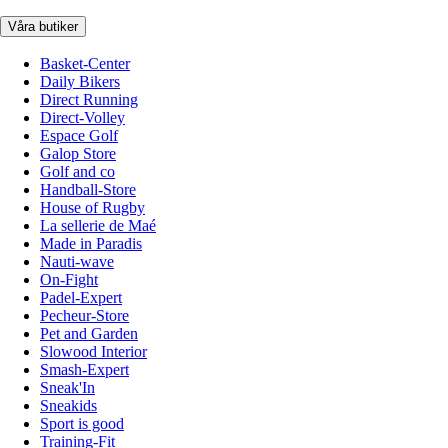
Våra butiker
Basket-Center
Daily Bikers
Direct Running
Direct-Volley
Espace Golf
Galop Store
Golf and co
Handball-Store
House of Rugby
La sellerie de Maé
Made in Paradis
Nauti-wave
On-Fight
Padel-Expert
Pecheur-Store
Pet and Garden
Slowood Interior
Smash-Expert
Sneak'In
Sneakids
Sport is good
Training-Fit