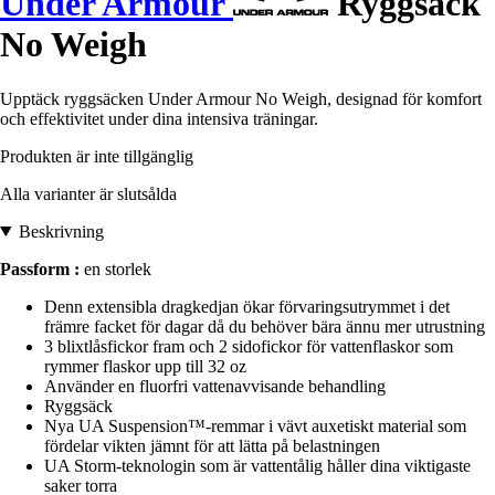
Under Armour
Ryggsäck
No Weigh
Upptäck ryggsäcken Under Armour No Weigh, designad för komfort
och effektivitet under dina intensiva träningar.
Produkten är inte tillgänglig
Alla varianter är slutsålda
Beskrivning
Passform :
en storlek
Denn extensibla dragkedjan ökar förvaringsutrymmet i det
främre facket för dagar då du behöver bära ännu mer utrustning
3 blixtlåsfickor fram och 2 sidofickor för vattenflaskor som
rymmer flaskor upp till 32 oz
Använder en fluorfri vattenavvisande behandling
Ryggsäck
Nya UA Suspension™-remmar i vävt auxetiskt material som
fördelar vikten jämnt för att lätta på belastningen
UA Storm-teknologin som är vattentålig håller dina viktigaste
saker torra