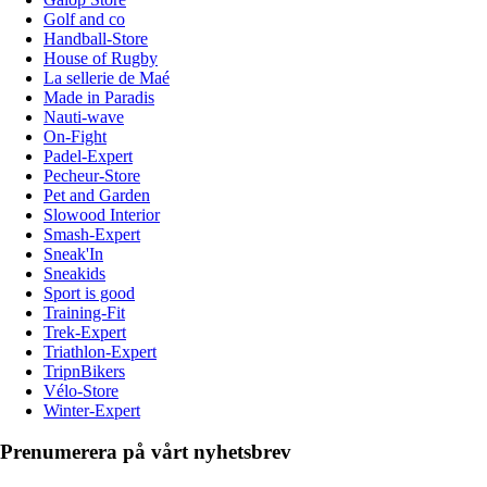
Golf and co
Handball-Store
House of Rugby
La sellerie de Maé
Made in Paradis
Nauti-wave
On-Fight
Padel-Expert
Pecheur-Store
Pet and Garden
Slowood Interior
Smash-Expert
Sneak'In
Sneakids
Sport is good
Training-Fit
Trek-Expert
Triathlon-Expert
TripnBikers
Vélo-Store
Winter-Expert
Prenumerera på vårt nyhetsbrev