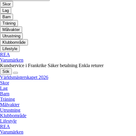
Skor
Lag
Barn
Träning
Målvakter
Utrustning
Klubbområde
Lifestyle
REA
Varumärken
Kundservice i Frankrike
Säker betalning
Enkla returer
Sök
Världsmästerskapet 2026
Skor
Lag
Barn
Träning
Målvakter
Utrustning
Klubbområde
Lifestyle
REA
Varumärken