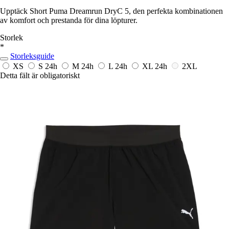
Upptäck Short Puma Dreamrun DryC 5, den perfekta kombinationen
av komfort och prestanda för dina löpturer.
Storlek
*
Storleksguide
XS
S
24h
M
24h
L
24h
XL
24h
2XL
Detta fält är obligatoriskt