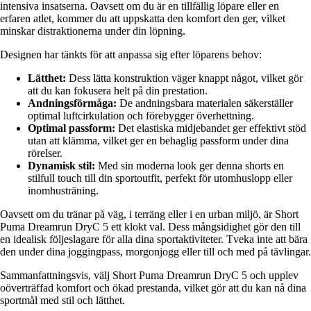
intensiva insatserna. Oavsett om du är en tillfällig löpare eller en
erfaren atlet, kommer du att uppskatta den komfort den ger, vilket
minskar distraktionerna under din löpning.
Designen har tänkts för att anpassa sig efter löparens behov:
Lätthet:
Dess lätta konstruktion väger knappt något, vilket gör
att du kan fokusera helt på din prestation.
Andningsförmåga:
De andningsbara materialen säkerställer
optimal luftcirkulation och förebygger överhettning.
Optimal passform:
Det elastiska midjebandet ger effektivt stöd
utan att klämma, vilket ger en behaglig passform under dina
rörelser.
Dynamisk stil:
Med sin moderna look ger denna shorts en
stilfull touch till din sportoutfit, perfekt för utomhuslopp eller
inomhusträning.
Oavsett om du tränar på väg, i terräng eller i en urban miljö, är Short
Puma Dreamrun DryC 5 ett klokt val. Dess mångsidighet gör den till
en idealisk följeslagare för alla dina sportaktiviteter. Tveka inte att bära
den under dina joggingpass, morgonjogg eller till och med på tävlingar.
Sammanfattningsvis, välj Short Puma Dreamrun DryC 5 och upplev
oöverträffad komfort och ökad prestanda, vilket gör att du kan nå dina
sportmål med stil och lätthet.