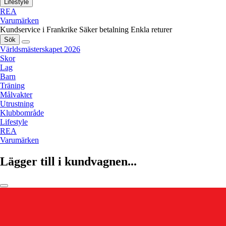
Lifestyle
REA
Varumärken
Kundservice i Frankrike
Säker betalning
Enkla returer
Sök
Världsmästerskapet 2026
Skor
Lag
Barn
Träning
Målvakter
Utrustning
Klubbområde
Lifestyle
REA
Varumärken
Lägger till i kundvagnen...