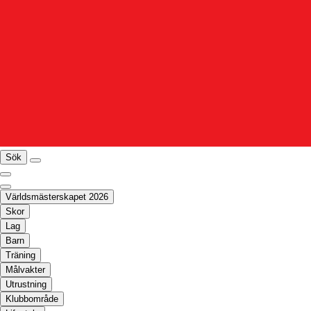
Sök
Världsmästerskapet 2026
Skor
Lag
Barn
Träning
Målvakter
Utrustning
Klubbområde