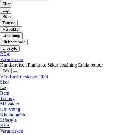
Skor
Lag
Barn
Träning
Målvakter
Utrustning
Klubbområde
Lifestyle
REA
Varumärken
Kundservice i Frankrike
Säker betalning
Enkla returer
Sök
Världsmästerskapet 2026
Skor
Lag
Barn
Träning
Målvakter
Utrustning
Klubbområde
Lifestyle
REA
Varumärken