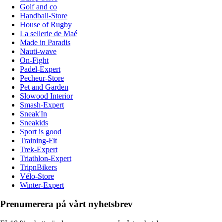
Golf and co
Handball-Store
House of Rugby
La sellerie de Maé
Made in Paradis
Nauti-wave
On-Fight
Padel-Expert
Pecheur-Store
Pet and Garden
Slowood Interior
Smash-Expert
Sneak'In
Sneakids
Sport is good
Training-Fit
Trek-Expert
Triathlon-Expert
TripnBikers
Vélo-Store
Winter-Expert
Prenumerera på vårt nyhetsbrev