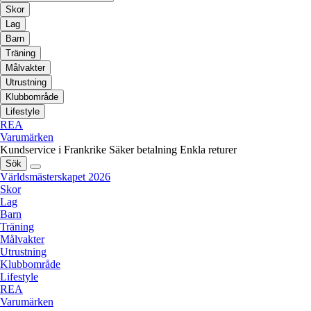
Skor
Lag
Barn
Träning
Målvakter
Utrustning
Klubbområde
Lifestyle
REA
Varumärken
Kundservice i Frankrike
Säker betalning
Enkla returer
Sök
Världsmästerskapet 2026
Skor
Lag
Barn
Träning
Målvakter
Utrustning
Klubbområde
Lifestyle
REA
Varumärken