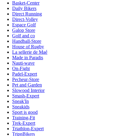
Basket-Center
Daily Bikers
Direct Running
Direct-Volley
Espace Golf
Galop Store
Golf and co
Handball-Store
House of Rugby
La sellerie de Maé
Made in Paradis
Nauti-wave
On-Fight
Padel-Expert
Pecheur-Store
Pet and Garden
Slowood Interior
Smash-Expert
Sneak'In
Sneakids
Sport is good
Training-Fit
Trek-Expert
Triathlon-Expert
TripnBikers