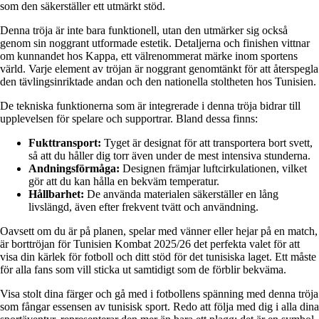
som den säkerställer ett utmärkt stöd.
Denna tröja är inte bara funktionell, utan den utmärker sig också
genom sin noggrant utformade estetik. Detaljerna och finishen vittnar
om kunnandet hos Kappa, ett välrenommerat märke inom sportens
värld. Varje element av tröjan är noggrant genomtänkt för att återspegla
den tävlingsinriktade andan och den nationella stoltheten hos Tunisien.
De tekniska funktionerna som är integrerade i denna tröja bidrar till
upplevelsen för spelare och supportrar. Bland dessa finns:
Fukttransport:
Tyget är designat för att transportera bort svett,
så att du håller dig torr även under de mest intensiva stunderna.
Andningsförmåga:
Designen främjar luftcirkulationen, vilket
gör att du kan hålla en bekväm temperatur.
Hållbarhet:
De använda materialen säkerställer en lång
livslängd, även efter frekvent tvätt och användning.
Oavsett om du är på planen, spelar med vänner eller hejar på en match,
är borttröjan för Tunisien Kombat 2025/26 det perfekta valet för att
visa din kärlek för fotboll och ditt stöd för det tunisiska laget. Ett måste
för alla fans som vill sticka ut samtidigt som de förblir bekväma.
Visa stolt dina färger och gå med i fotbollens spänning med denna tröja
som fångar essensen av tunisisk sport. Redo att följa med dig i alla dina