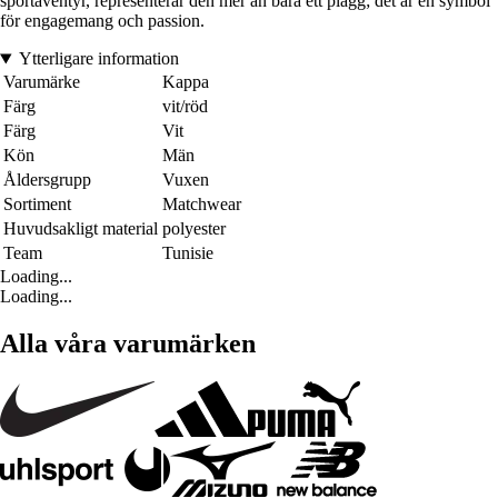
sportäventyr, representerar den mer än bara ett plagg; det är en symbol
för engagemang och passion.
Ytterligare information
Varumärke
Kappa
Färg
vit/röd
Färg
Vit
Kön
Män
Åldersgrupp
Vuxen
Sortiment
Matchwear
Huvudsakligt material
polyester
Team
Tunisie
Loading...
Loading...
Alla våra varumärken