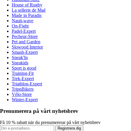
House of Rugby
La sellerie de Maé
Made in Paradis
Nauti-wave
On-Fight
Padel-Expert
Pecheur-Store
Pet and Garden
Slowood Interior
Smash-Expert
Sneak'In
Sneakids
Sport is good
Training-Fit
Trek-Expert
Triathlon-Expert
TripnBikers
Vélo-Store
Winter-Expert
Prenumerera på vårt nyhetsbrev
Få 10 % rabatt när du prenumererar på vårt nyhetsbrev
Registrera dig