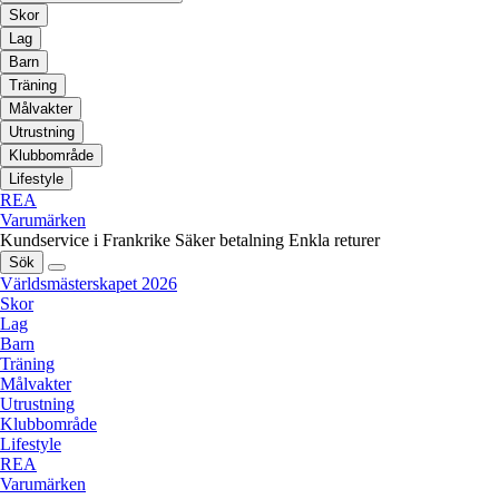
Skor
Lag
Barn
Träning
Målvakter
Utrustning
Klubbområde
Lifestyle
REA
Varumärken
Kundservice i Frankrike
Säker betalning
Enkla returer
Sök
Världsmästerskapet 2026
Skor
Lag
Barn
Träning
Målvakter
Utrustning
Klubbområde
Lifestyle
REA
Varumärken