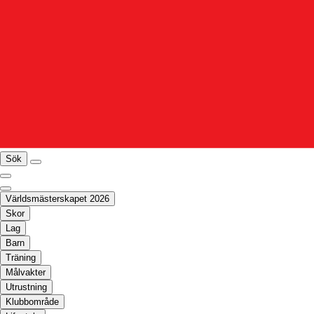
Sök
Världsmästerskapet 2026
Skor
Lag
Barn
Träning
Målvakter
Utrustning
Klubbområde