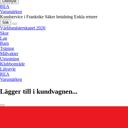
Lifestyle
REA
Varumärken
Kundservice i Frankrike
Säker betalning
Enkla returer
Sök
Världsmästerskapet 2026
Skor
Lag
Barn
Träning
Målvakter
Utrustning
Klubbområde
Lifestyle
REA
Varumärken
Lägger till i kundvagnen...